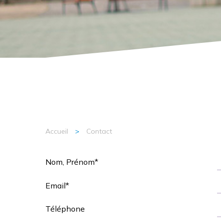
Accueil
>
Contact
Nom, Prénom*
AID 81 Aide et Intervention à Domicile
Email*
Téléphone