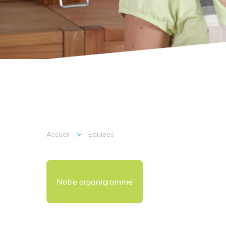
Accueil
>
Equipes
AID 81 Aide et Intervention à Domicile
Notre organigramme